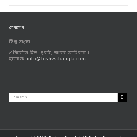
যোগাযোগ
বিশ্ব বাংলা
এমিরেটস হিল, দুবাই, আরব আমিরাত ।
ইমেইলঃ
info@bishwabangla.com