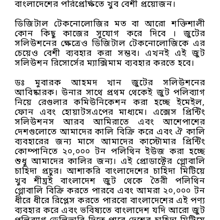
বাংলাদেশের পরিপ্রেক্ষিতে খুব বেশী প্রয়োজন।
ডিজিটাল টেকনোলোজির মত বা আরো শক্তিশালী
কোন কিছু কাজের সুযোগ করে দিবে । জুটের
সলিউশনের ক্ষেত্রেও ডিজিটাল টেকনোলোজিকে এর
চেয়েও বেশী ব্যবহার করা সম্ভব। এখনই এই জুট
সলিউশন রিসোর্সের ম্যাক্সিমাম ব্যবহার করতে হবে।
ডঃ মুবারক আহমদ খান জুটের সলিউশনের
আবিষ্কারক। উনার সাথে প্রথম থেকেই জুট পলিব্যাগ
নিয়ে রেগুলার কমিউনিকেশন করা হচ্ছে ইমেইল,
ফোন এবং হোয়াটসএপের মাধ্যমে। এক্সেস প্রিন্টিং
সলিউশনস আরব আমিরাতে এবং আশেপাশের
দেশগুলোতে আমাদের কালি বিক্রি করে এবং ঐ কালি
ব্যবহারের জন্য মাসে আমাদের কাস্টোমার প্রিন্টিং
কোম্পানিতে ২০,০০০ টন পলিথিন ইউজ করা হচ্ছে
শুধু আমাদের কালির জন্য। এই প্রোডাক্টের গ্লোবালি
চাহিদা প্রচুর। আশাকরি বাংলাদেশের চাহিদা মিটিয়ে
খুব শীঘ্রই বাংলাদেশ জুট থেকে তৈরী পলিথিন
গ্লোবালি বিক্রি করতে পারবে এবং আমরা ২০,০০০ টন
ধীরে ধীরে রিপ্লেস করতে পারবো বাংলাদেশের এই পণ্য
ব্যবহার করে এবং ভবিষ্যতে বাংলাদেশ যদি আরো জুট