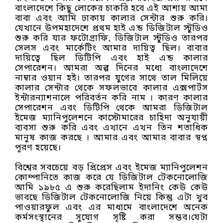
বাংলাদেশে কিছু লোকের চাকরি হবে এই আশায় আমা
বাবা এবং আমি ঢাকায় কালার সেন্টার শুরু করি।
যেখানে উপমহাদেশে প্রথম হাই এন্ড ডিজিটাল স্টুডিও
শুরু করি যার ফটোগ্রাফি, ডিজিটাল স্টুডিও তারপর
সেলস এবং মার্কেটিং আমার দায়িত্ব ছিল। বাবার
দায়িত্বে ছিল ডিটিপি এবং হাই এন্ড কালার
সেপারেশন। আমরা অল্প দিনের মধ্যে বাংলাদেশে
নাম্বার ওয়ান হই। তারপর যুগের সাথে তাল মিলিয়ে
কালার সেন্টার থেকে সফলভাবে কালার এক্সপার্টস
ইন্টারন্যাশনালে পরিবর্তন করি নাম । কারণ কালার
সেপারেশন এবং ডিটিপি থেকে আমরা ডিজিটাল
ইমেজ ম্যানিপুলেশনে কাস্টোমারের চাহিদা অনুযায়ী
ব্যবসা শুরু করি এবং এখানে এখন তিন শতাধিক
মানুষ কাজ করছে । আমার এবং আমার বাবার স্বপ্ন
পূরণ হয়েছে।
বিশ্বের সবচেয়ে বড় প্রিপ্রেস এবং ইমেজ ম্যানিপুলেশন
কোম্পানিতে কাজ করে যে ডিজিটাল টেকনোলোজি
আমি ১৯৮৫ এ শুরু করেছিলাম ইদানিং কেউ কেউ
ভাবছে ডিজিটাল টেকনোলোজি নিয়ে কিন্তু এটা খুব
পাওয়ারফুল এবং এর মাধ্যমে বাংলাদেশে অনেক
কর্মসংস্থানের সুযোগ সৃষ্টি করা সম্ভব।যেটা